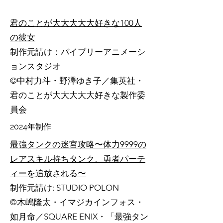
君のことが大大大大大好きな100人
の彼女
制作元請け：バイブリーアニメーシ
ョンスタジオ
©中村力斗・野澤ゆき子／集英社・
君のことが大大大大大好きな製作委
員会
2024年制作
最強タンクの迷宮攻略〜体力9999の
レアスキル持ちタンク、勇者パーテ
ィーを追放される〜
制作元請け: STUDIO POLON
©木嶋隆太・イマジカインフォス・
如月命／SQUARE ENIX・「最強タン